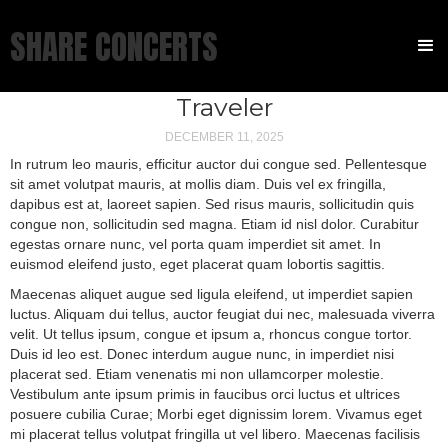
SHARE CONCERTS
Traveler
DECEMBER 11, 2025
In rutrum leo mauris, efficitur auctor dui congue sed. Pellentesque
sit amet volutpat mauris, at mollis diam. Duis vel ex fringilla,
dapibus est at, laoreet sapien. Sed risus mauris, sollicitudin quis
congue non, sollicitudin sed magna. Etiam id nisl dolor. Curabitur
egestas ornare nunc, vel porta quam imperdiet sit amet. In
euismod eleifend justo, eget placerat quam lobortis sagittis.
Maecenas aliquet augue sed ligula eleifend, ut imperdiet sapien
luctus. Aliquam dui tellus, auctor feugiat dui nec, malesuada viverra
velit. Ut tellus ipsum, congue et ipsum a, rhoncus congue tortor.
Duis id leo est. Donec interdum augue nunc, in imperdiet nisi
placerat sed. Etiam venenatis mi non ullamcorper molestie.
Vestibulum ante ipsum primis in faucibus orci luctus et ultrices
posuere cubilia Curae; Morbi eget dignissim lorem. Vivamus eget
mi placerat tellus volutpat fringilla ut vel libero. Maecenas facilisis